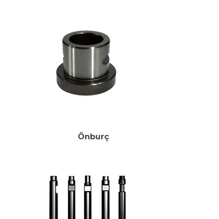
Önburç